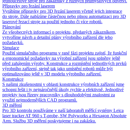
jednoúčelové stroje pro zákazníky z různých průmyslových odvětví.
Přípravky pro řezání laserem
Vyrábíme přípravky pro 3D řezání laserem včetně jejich integrace
do stroje. Dále nabízíme částečnou nebo plnou automatizaci pro 3D
laserové řezací stroje za použití jednoho či více robotů.
Plánování
Ze všeobecných informací o projektu, předaných zákazníkem,
vytvoříme návrh a detailní plány výrobního zařízení dle jeho
požadavků.
Simulace
Použití simulačního programu v rané fázi projektu zajistí, že funkční
a ergonomické požadavky na výrobní zařízení jsou splněny ještě
před zahájením výroby. Konstrukce a rozmístění jednotlivých prvků
výrobního zařízení, stejně tak jako umístění robotů může být
optimalizováno ještě v 3D modelu výrobního zařízení.
Konstrukce
S našimi zkušenostmi v oblasti konstrukce výrobních zařízení jsme
schopni řešit i ty nejnáročnější úkoly rychle a efektivně. Jednotlivé
projekty jsou řízeny pracovníky s dlouhodobými znalostmi za
využití nejmodernějších CAD programů.
3D měření
Pro 3D kontrolu používáme v naší laboratoři měřící systémy Leica
laser tracker AT 960 s T-probe, SW Polyworks a Hexagon Absolute
Arm. Službu 3D měření poskytujeme i na zakázku.