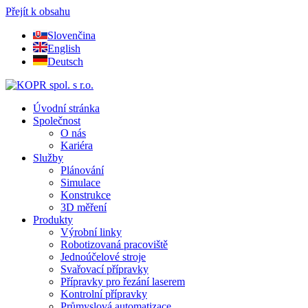
Přejít k obsahu
Slovenčina
English
Deutsch
Úvodní stránka
Společnost
O nás
Kariéra
Služby
Plánování
Simulace
Konstrukce
3D měření
Produkty
Výrobní linky
Robotizovaná pracoviště
Jednoúčelové stroje
Svařovací přípravky
Přípravky pro řezání laserem
Kontrolní přípravky
Průmyslová automatizace