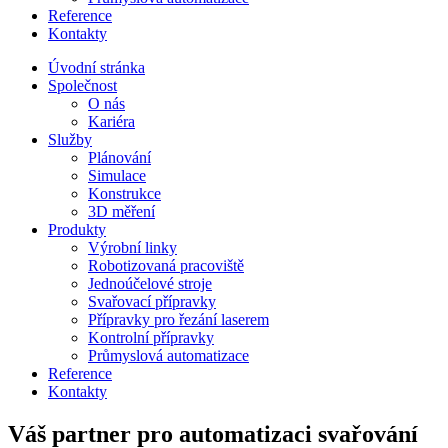
Reference
Kontakty
Úvodní stránka
Společnost
O nás
Kariéra
Služby
Plánování
Simulace
Konstrukce
3D měření
Produkty
Výrobní linky
Robotizovaná pracoviště
Jednoúčelové stroje
Svařovací přípravky
Přípravky pro řezání laserem
Kontrolní přípravky
Průmyslová automatizace
Reference
Kontakty
Váš partner pro automatizaci svařování