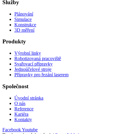
Služby
Plánování
Simulace
Konstrukce
3D měření
Produkty
Výrobní linky
Robotizovaná pracoviště
Svařovací přípravky
Jednoúčelové stroje
Přípravky pro řezání laserem
Společnost
Úvodní stránka
O nás
Reference
Kariéra
Kontakty
Facebook
Youtube