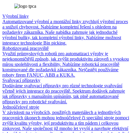
Výrobní linky
Automatizované výrobní a montážní linky zrychlují výrobní proces
a snižují chybovost. Nabízíme kompletní řešení s ohledem na
požadavky zákazníka. Naše nabídka zahrnuje jak jednoduché
výrobní buňky, tak kompletní výrobní linky. Nabízíme možnost
integrace technologie Bin picking.
Robotizovaná pracoviště
Využití průmyslových robotů pro automatizaci výroby je
nejekonomičtější způsob, jak zvýšit produktivitu zároveň s vysokou
mírou spolehlivosti a flexibility. Nabízíme robotická pracoviště
konstruované dle požadavků zákazníka. Nejčastěji používáme
roboty firem FANUC, ABB a KUKA.
Svařovací přípravky
Dodáváme svařovací přípravky pro různé technologie svařování
včetně jejich integrace do pracoviště. Spektrum dodávek zahrnuje
jak přípravky s manuálním upínáním, tak plně automatizované
přípravky pro robotické svařování.
Jednoúčelové stroje
V závislosti na výrobcích, použitých materiálech a jednotlivých
pracovních úkonech mohou jednoúčelové či speciální stroje pomoci
zvýšit kvalitu výroby, její produktivitu a tím pádem i celkovou
ziskovost. Naše společnost již mnoho let vyvíjí a navrhuje efektivní