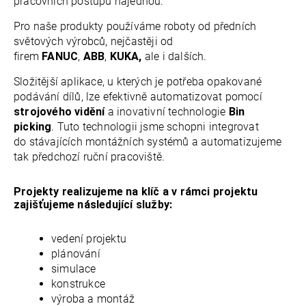
pracovních postupů najednou.
Pro naše produkty používáme roboty od předních
světových výrobců, nejčastěji od
firem
FANUC
,
ABB
,
KUKA,
ale i dalších.
Složitější aplikace, u kterých je potřeba opakované
podávání dílů, lze efektivně automatizovat pomocí
strojového vidění
a inovativní
technologie
Bin
picking
.
Tuto technologii jsme schopni integrovat
do
stávajících montážních systémů a automatizujeme
tak předchozí ruční pracoviště.
Projekty realizujeme na klíč a v rámci projektu
zajišťujeme následující služby:
vedení projektu
plánování
simulace
konstrukce
výroba a montáž