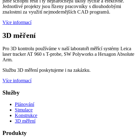
jsme schopni řešit i ty nejnáročnější úkoly rychle a efektivně.
Jednotlivé projekty jsou řízeny pracovníky s dlouhodobými
znalostmi za využití nejmodernějších CAD programů.
Více informací
3D měření
Pro 3D kontrolu používáme v naší laboratoři měřící systémy Leica
laser tracker AT 960 s T-probe, SW Polyworks a Hexagon Absolute
Arm.
Službu 3D měření poskytujeme i na zakázku.
Více informací
Služby
Plánování
Simulace
Konstrukce
3D měření
Produkty