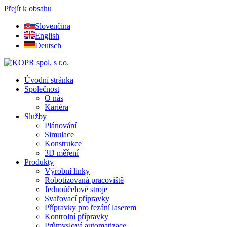
Přejít k obsahu
Slovenčina
English
Deutsch
Úvodní stránka
Společnost
O nás
Kariéra
Služby
Plánování
Simulace
Konstrukce
3D měření
Produkty
Výrobní linky
Robotizovaná pracoviště
Jednoúčelové stroje
Svařovací přípravky
Přípravky pro řezání laserem
Kontrolní přípravky
Průmyslová automatizace